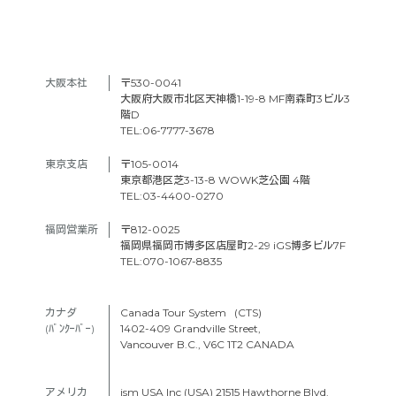
大阪本社　
〒530-0041
大阪府大阪市北区天神橋1-19-8 MF南森町3ビル3
階D
TEL:06-7777-3678
東京支店　
〒105-0014
東京都港区芝3-13-8 WOWK芝公園 4階
TEL:03-4400-0270
福岡営業所
〒812-0025
福岡県福岡市博多区店屋町2-29 iGS博多ビル7F
TEL:070-1067-8835
カナダ　
Canada Tour System (CTS)
(ﾊﾞﾝｸｰﾊﾞｰ) 
1402-409 Grandville Street,
Vancouver B.C., V6C 1T2 CANADA
アメリカ　
ism USA Inc (USA) 21515 Hawthorne Blvd.