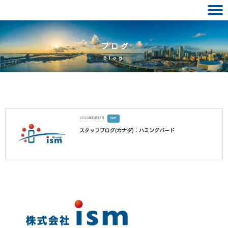
Skip
to
ブログ
content
Blog
2020年10月12日
ism
スタッフブログ(カナダ)：ハミングバード