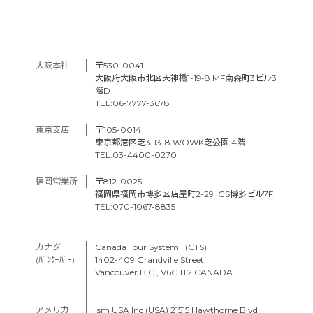
大阪本社　
〒530-0041
大阪府大阪市北区天神橋1-19-8 MF南森町3ビル3
階D
TEL:06-7777-3678
東京支店　
〒105-0014
東京都港区芝3-13-8 WOWK芝公園 4階
TEL:03-4400-0270
福岡営業所
〒812-0025
福岡県福岡市博多区店屋町2-29 iGS博多ビル7F
TEL:070-1067-8835
カナダ　
Canada Tour System (CTS)
(ﾊﾞﾝｸｰﾊﾞｰ) 
1402-409 Grandville Street,
Vancouver B.C., V6C 1T2 CANADA
アメリカ　
ism USA Inc (USA) 21515 Hawthorne Blvd.