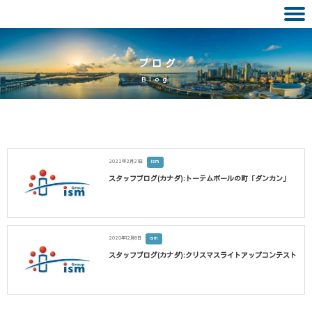
Skip
to
ブログ
content
Blog
2022年2月21日
ism
スタッフブログ(カナダ):トーテムポールの町「ダンカン」
2020年12月8日
ism
スタッフブログ(カナダ):クリスマスライトアップコンテスト