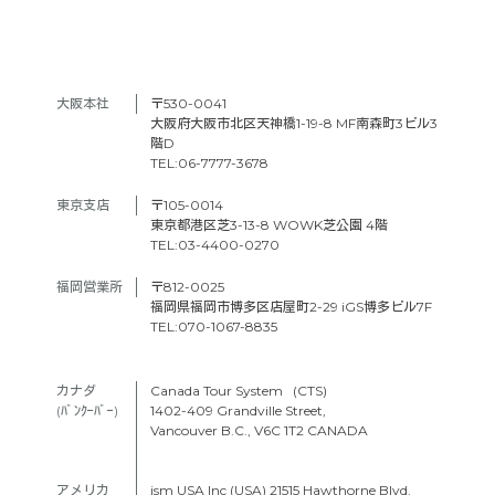
大阪本社　
〒530-0041
大阪府大阪市北区天神橋1-19-8 MF南森町3ビル3
階D
TEL:06-7777-3678
東京支店　
〒105-0014
東京都港区芝3-13-8 WOWK芝公園 4階
TEL:03-4400-0270
福岡営業所
〒812-0025
福岡県福岡市博多区店屋町2-29 iGS博多ビル7F
TEL:070-1067-8835
カナダ　
Canada Tour System (CTS)
(ﾊﾞﾝｸｰﾊﾞｰ) 
1402-409 Grandville Street,
Vancouver B.C., V6C 1T2 CANADA
アメリカ　
ism USA Inc (USA) 21515 Hawthorne Blvd.