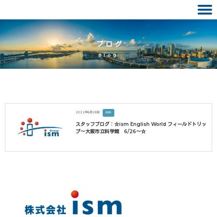
Skip
to
ブログ
content
Blog
2022年6月28日
ism
スタッフブログ：☆ism English World フィールドトリッ
プ～大阪市立科学館 6/26～☆