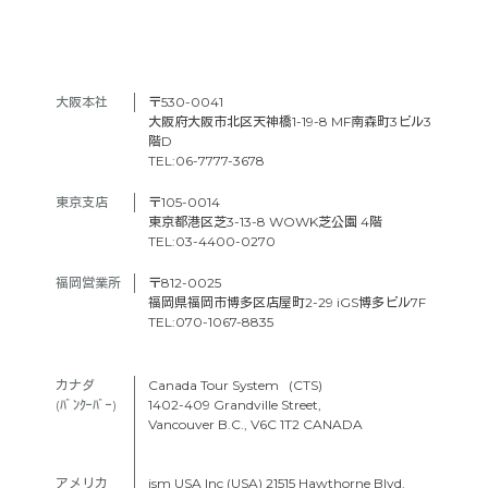
大阪本社　
〒530-0041
大阪府大阪市北区天神橋1-19-8 MF南森町3ビル3
階D
TEL:06-7777-3678
東京支店　
〒105-0014
東京都港区芝3-13-8 WOWK芝公園 4階
TEL:03-4400-0270
福岡営業所
〒812-0025
福岡県福岡市博多区店屋町2-29 iGS博多ビル7F
TEL:070-1067-8835
カナダ　
Canada Tour System (CTS)
(ﾊﾞﾝｸｰﾊﾞｰ) 
1402-409 Grandville Street,
Vancouver B.C., V6C 1T2 CANADA
アメリカ　
ism USA Inc (USA) 21515 Hawthorne Blvd.