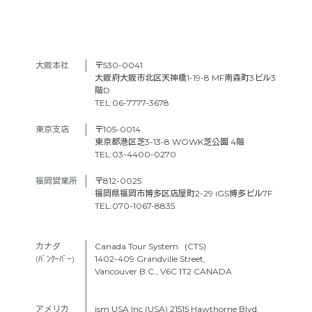
大阪本社　
〒530-0041
大阪府大阪市北区天神橋1-19-8 MF南森町3ビル3
階D
TEL:06-7777-3678
東京支店　
〒105-0014
東京都港区芝3-13-8 WOWK芝公園 4階
TEL:03-4400-0270
福岡営業所
〒812-0025
福岡県福岡市博多区店屋町2-29 iGS博多ビル7F
TEL:070-1067-8835
カナダ　
Canada Tour System (CTS)
(ﾊﾞﾝｸｰﾊﾞｰ) 
1402-409 Grandville Street,
Vancouver B.C., V6C 1T2 CANADA
アメリカ　
ism USA Inc (USA) 21515 Hawthorne Blvd.