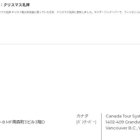
：クリスマス礼拝
スマス礼拝 キリスト教のお友達に誘っていただき、クリスマス礼拝に参加しました。カナダ・バンクーバーで、フィリピン人
カナダ　
Canada Tour Sy
-8 MF南森町3ビル3階D
(ﾊﾞﾝｸｰﾊﾞｰ) 
1402-409 Grandvil
Vancouver B.C.,