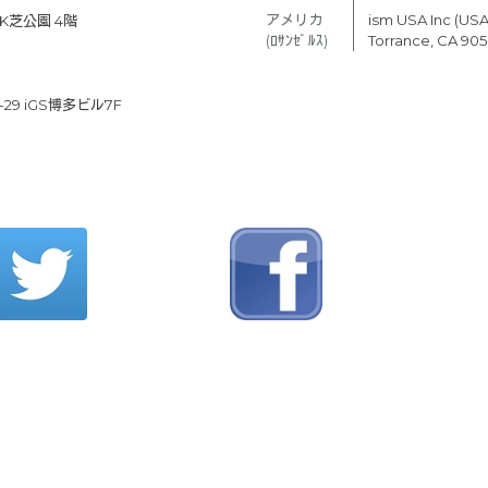
アメリカ　
ism USA Inc (USA
K芝公園 4階
(ﾛｻﾝｾﾞﾙｽ)
Torrance, CA 90
9 iGS博多ビル7F