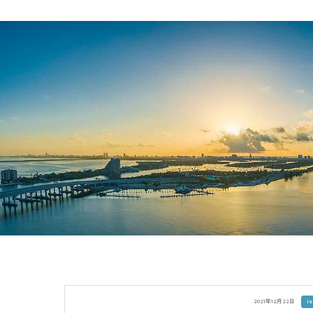
Skip
to
content
2021年12月22日
i