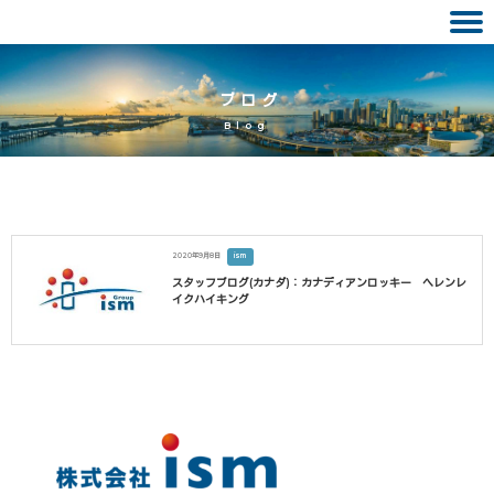
Skip
to
ブログ
content
Blog
2020年9月8日
ism
スタッフブログ(カナダ)：カナディアンロッキー ヘレンレ
イクハイキング