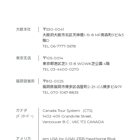
大阪本社　
〒530-0041
大阪府大阪市北区天神橋1-19-8 MF南森町3ビル3
階D
TEL:06-7777-3678
東京支店　
〒105-0014
東京都港区芝3-13-8 WOWK芝公園 4階
TEL:03-4400-0270
福岡営業所
〒812-0025
福岡県福岡市博多区店屋町2-29 iGS博多ビル7F
TEL:070-1067-8835
カナダ　
Canada Tour System (CTS)
(ﾊﾞﾝｸｰﾊﾞｰ) 
1402-409 Grandville Street,
Vancouver B.C., V6C 1T2 CANADA
アメリカ　
ism USA Inc (USA) 21515 Hawthorne Blvd.