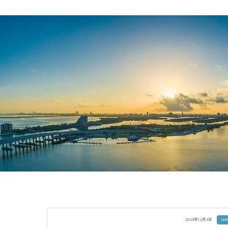
Skip
to
content
2020年12月3日
is