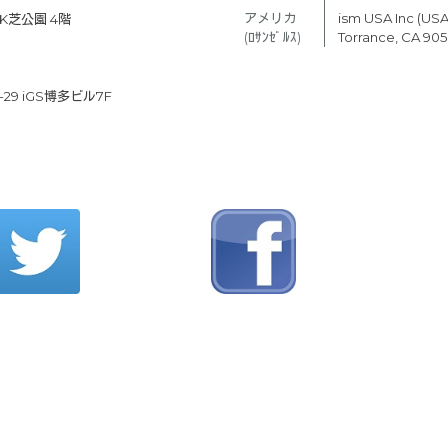
アメリカ　
ism USA Inc (USA
K芝公園 4階
(ﾛｻﾝｾﾞﾙｽ)
Torrance, CA 90
9 iGS博多ビル7F