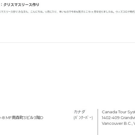
：クリスマスリース作り
スマスリース作り みなさん、こんにちは。12月に入り、早いもので今年も残すところ1ヶ月を切りましたね。ウィズコロナ時
カナダ　
Canada Tour Sy
-8 MF南森町3ビル3階D
(ﾊﾞﾝｸｰﾊﾞｰ) 
1402-409 Grandvil
Vancouver B.C.,