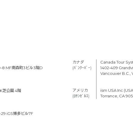
カナダ　
Canada Tour Sy
-8 MF南森町3ビル3階D
(ﾊﾞﾝｸｰﾊﾞｰ) 
1402-409 Grandvil
Vancouver B.C.,
アメリカ　
ism USA Inc (USA
K芝公園 4階
(ﾛｻﾝｾﾞﾙｽ)
Torrance, CA 90
9 iGS博多ビル7F