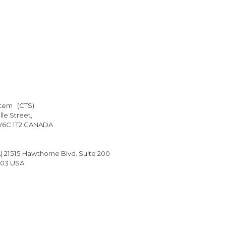
stem (CTS)
le Street,
 V6C 1T2 CANADA
) 21515 Hawthorne Blvd. Suite 200
503 USA