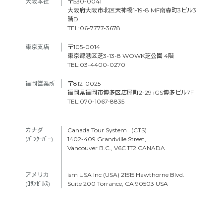
大阪本社　
〒530-0041
大阪府大阪市北区天神橋1-19-8 MF南森町3ビル3
階D
TEL:06-7777-3678
東京支店　
〒105-0014
東京都港区芝3-13-8 WOWK芝公園 4階
TEL:03-4400-0270
福岡営業所
〒812-0025
福岡県福岡市博多区店屋町2-29 iGS博多ビル7F
TEL:070-1067-8835
カナダ　
Canada Tour System (CTS)
(ﾊﾞﾝｸｰﾊﾞｰ) 
1402-409 Grandville Street,
Vancouver B.C., V6C 1T2 CANADA
アメリカ　
ism USA Inc (USA) 21515 Hawthorne Blvd.
(ﾛｻﾝｾﾞﾙｽ)
Suite 200 Torrance, CA 90503 USA