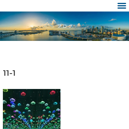
Skip
to
ブログ
content
Blog
11-1