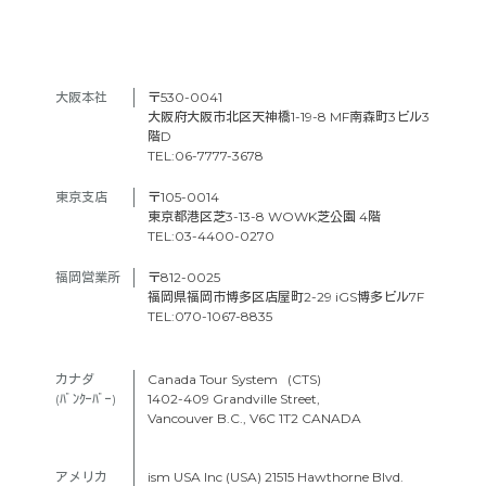
大阪本社　
〒530-0041
大阪府大阪市北区天神橋1-19-8 MF南森町3ビル3
階D
TEL:06-7777-3678
東京支店　
〒105-0014
東京都港区芝3-13-8 WOWK芝公園 4階
TEL:03-4400-0270
福岡営業所
〒812-0025
福岡県福岡市博多区店屋町2-29 iGS博多ビル7F
TEL:070-1067-8835
カナダ　
Canada Tour System (CTS)
(ﾊﾞﾝｸｰﾊﾞｰ) 
1402-409 Grandville Street,
Vancouver B.C., V6C 1T2 CANADA
アメリカ　
ism USA Inc (USA) 21515 Hawthorne Blvd.