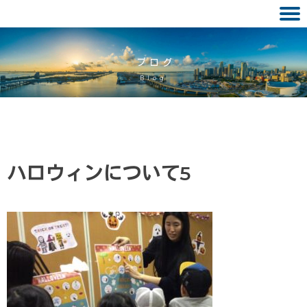
Skip
to
ブログ
content
Blog
ハロウィンについて5