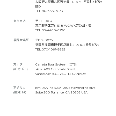
大阪府大阪市北区天神橋1-19-8 MF南森町3ビル3
階D
TEL:06-7777-3678
東京支店　
〒105-0014
東京都港区芝3-13-8 WOWK芝公園 4階
TEL:03-4400-0270
福岡営業所
〒812-0025
福岡県福岡市博多区店屋町2-29 iGS博多ビル7F
TEL:070-1067-8835
カナダ　
Canada Tour System (CTS)
(ﾊﾞﾝｸｰﾊﾞｰ) 
1402-409 Grandville Street,
Vancouver B.C., V6C 1T2 CANADA
アメリカ　
ism USA Inc (USA) 21515 Hawthorne Blvd.
(ﾛｻﾝｾﾞﾙｽ)
Suite 200 Torrance, CA 90503 USA