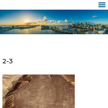
Skip
to
ブログ
content
Blog
2-3